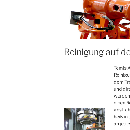
Reinigung auf d
Temis 
Reinigu
dem Tro
und dir
werden 
einen R
gestrah
heiß in
an jede