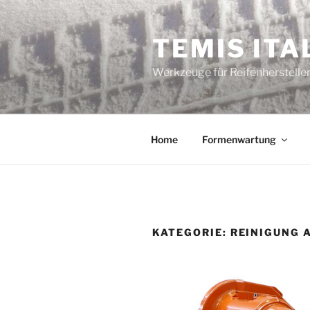
Zum
Inhalt
TEMIS ITA
springen
Werkzeuge für Reifenherstell
Home
Formenwartung
KATEGORIE:
REINIGUNG 