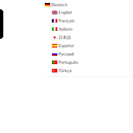
Deutsch
English
Français
Italiano
日本語
Español
Русский
Português
Türkçe