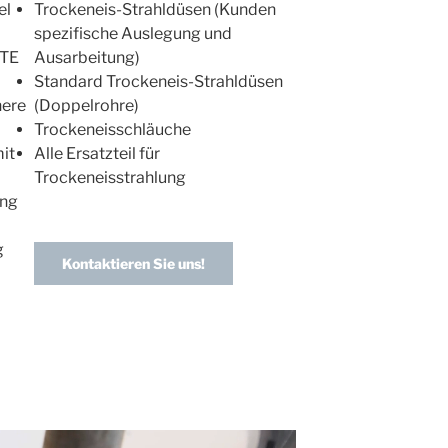
el
Trockeneis-Strahldüsen (Kunden
spezifische Auslegung und
FTE
Ausarbeitung)
Standard Trockeneis-Strahldüsen
here
(Doppelrohre)
Trockeneisschläuche
it
Alle Ersatzteil für
Trockeneisstrahlung
ung
g
Kontaktieren Sie uns!