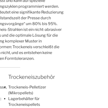
st und kann auf spezielle
ungszyklen programmiert werden.
eutet eine signifikante Reduzierung
illstandszeit der Presse durch
ungsvorgänge“ um 80% bis 95%.
eis-Strahlen ist ein nicht-abrasiver
 und die optimale Lösung für die
ng komplexer Muster in
ormen: Trockeneis verschleißt die
nicht, und es entstehen keine
hen Formtoleranzen.
Trockeneiszubehör
sse,
Trockeneis-Pelletizer
(Mikropellets)
:
Lagerbehälter für
Trockeneispellets