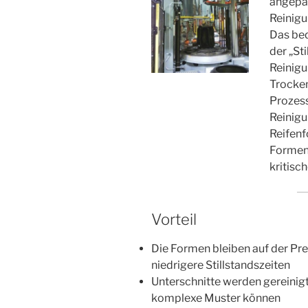
angepas
Reinig
Das bed
der „St
Reinig
Trocken
Prozess
Reinigu
Reifenf
Formen 
kritisc
Vorteil
Die Formen bleiben auf der Pre
niedrigere Stillstandszeiten
Unterschnitte werden gereinigt
komplexe Muster können