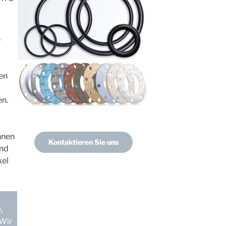
e
en
n.
nnen
Kontaktieren Sie uns
und
kel
,
 Wir