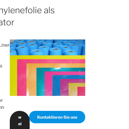
ylenefolie als
ator
Liner
s
er
nn
w
Kontaktieren Sie uns
ei