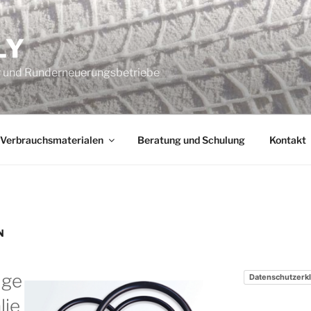
LY
er und Runderneuerungsbetriebe
Verbrauchsmaterialen
Beratung und Schulung
Kontakt
N
ige
Datenschutzerk
lie