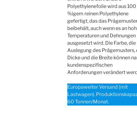
Polyethylenefolie wird aus 100
%igem reinen Polyethylene
gefertigt, das das Prägemuste
beibehält, auch wenn es an ho
Temperaturen und Dehnungen
ausgesetzt wird. Die Farbe, die
Auslegung des Prägemusters, 
Dicke und die Breite können n
kundenspezifischen
Anforderungen verändert werd
Europaweiter Versand (mit
Lastwagen). Produktionskapazi
60 Tonnen/Monat.