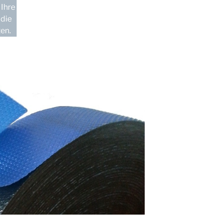
 Ihre
 die
en.