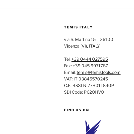
TEMIS ITALY
via S. Martino 15 – 36100
Vicenza (VI), ITALY
Tel:
+39 0444 027595
Fax: +39 045 9971787
Email:
temis@temistools.com
VAT: IT 03845570245
C.F.: BSSLNI77H01L840P
SDI Code: P62QHVQ
FIND US ON