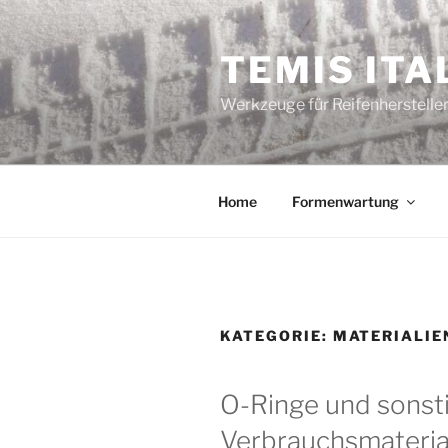
Zum
Inhalt
TEMIS ITA
springen
Werkzeuge für Reifenherstell
Home
Formenwartung
KATEGORIE:
MATERIALIE
O-Ringe und sonst
Verbrauchsmateria